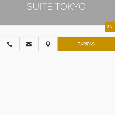
3
SUITE TOKYO
EN



TARIFAS
SUITE TOKYO
700
$
/
M.N.
La tarifa incluye la entrada de 2 personas.
(máximo 4)