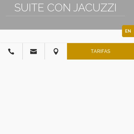
3
SUITE CON JACUZZI
EN



TARIFAS
SUITE CON JACUZZI
900
$
/
M.N.
La tarifa incluye la entrada de 2 personas.
(máximo 6)